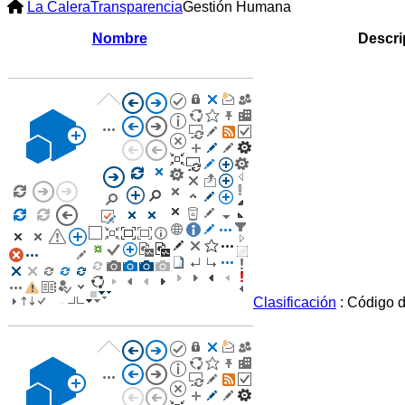
La Calera
Transparencia
Gestión Humana
Nombre
Descri
Clasificación
: Código d