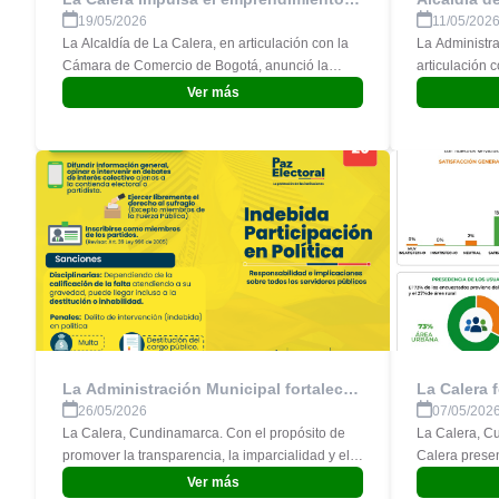
local con la “Ruta Empresarial 5”
acciones d
19/05/2026
11/05/202
durante el
La Alcaldía de La Calera, en articulación con la
La Administra
Cámara de Comercio de Bogotá, anunció la
articulación 
apertura de inscripciones para la “Ruta
continúa desa
Ver más
Empresarial 5”, una estrategia de capacitación
operativas co
dirigida a emprendedores y empresarios del
seguridad, la
municipio que buscan fortalecer sus
los calerunos
conocimientos y potenciar sus negocios.
La Administración Municipal fortalece
La Calera f
acciones para garantizar la
servicios:
26/05/2026
07/05/202
transparencia durante el proceso
declaran m
La Calera, Cundinamarca. Con el propósito de
La Calera, Cundinamar
electoral 2026
promover la transparencia, la imparcialidad y el
Calera presen
respeto por las normas que rigen la función
Satisfacción
Ver más