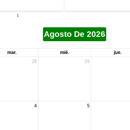
025, un ejercicio que permitió
emprendedoras del municipio a partic
epción ciudadana frente a la
Segunda Jornada de Inscripción par
 servicios ofrecidos por la
Productivas, una iniciativa que busca 
1
n municipal.
sus capacidades y promover la auto
financiera.
Agosto De 2026
mar.
mié.
jue.
28
29
4
5