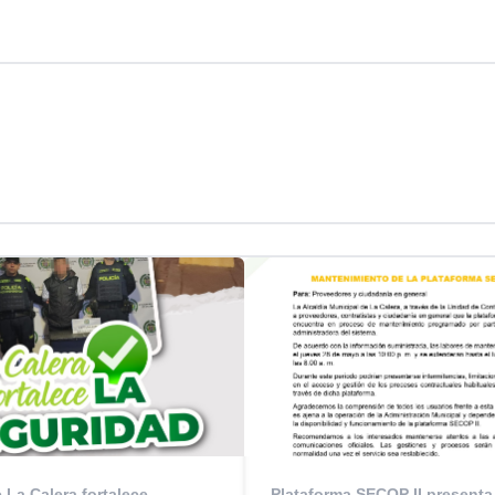
e La Calera fortalece
Plataforma SECOP II presenta