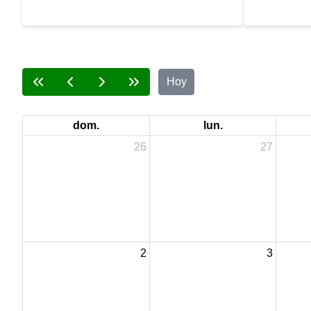
pública, la Administración Municipal reiteró a
semestre de 2
todos los servidores públicos la importancia de
medir la perc
prevenir cualquier forma de participación
atención y los
indebida en política durante el proceso electoral
administració
para la elección de Presidente y Vicepresidente
de la República para el período 2026–2030.
Hoy
dom.
lun.
26
27
2
3