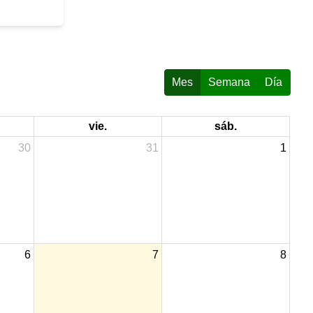
ipar en la
a Unidades
fortalecer
nomía
Mes
Semana
Día
vie.
sáb.
30
31
1
6
7
8