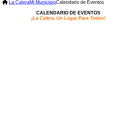
La Calera
Mi Municipio
Calendario de Eventos
CALENDARIO DE EVENTOS
¡La Calera, Un Lugar Para Todos!
Alcaldía Municipal de La Calera
Dirección:
Cr. 3ª No. 6 - 10 Parque Principal
Palacio Municipal La Calera – Cundinamarca
Código postal:
251201
Horario de atención:
Lunes a Viernes 8:00 a.m. a 12:00 m. y
de 2:00 p.m. a 5:00 p.m.
Redes sociales
@AlcaldiaLaCalera
@alcaldiamunicipaldelaCalera
@lacaleraoficial