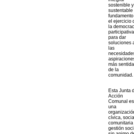
sostenible y
sustentable
fundamento
el ejercicio 
la democrac
participativa
para dar
soluciones 
las
necesidade
aspiracione
más sentid
de la
comunidad.​
​Esta Junta 
Acción
Comunal es
una
organizació
cívica, socia
comunitaria
gestión soci
sin animo d