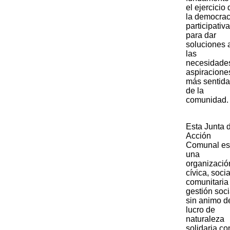
el ejercicio 
la democrac
participativa
para dar
soluciones 
las
necesidade
aspiracione
más sentid
de la
comunidad.​
​Esta Junta 
Acción
Comunal es
una
organizació
cívica, socia
comunitaria
gestión soci
sin animo d
lucro de
naturaleza
solidaria co