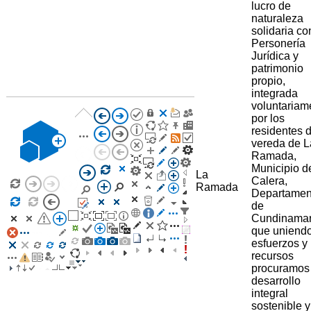
lucro de
naturaleza
solidaria co
Personería
Jurídica y
patrimonio
propio,
integrada
voluntariam
por los
residentes d
vereda de L
Ramada,
Municipio d
La
Calera,
Ramada
Departamen
de
Cundinama
que uniend
esfuerzos y
recursos
procuramos
desarrollo
integral
sostenible y