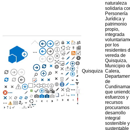
naturaleza
solidaria co
Personería
Jurídica y
patrimonio
propio,
integrada
voluntariam
por los
residentes d
vereda de
Quisquiza,
Municipio d
Quisquiza
Calera,
Departamen
de
Cundinama
que uniend
esfuerzos y
recursos
procuramos
desarrollo
integral
sostenible y
sustentable