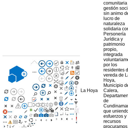
comunitaria
gestión soci
sin animo d
lucro de
naturaleza
solidaria co
Personería
Jurídica y
patrimonio
propio,
integrada
voluntariam
por los
residentes d
vereda de L
Hoya,
Municipio d
La Hoya
Calera,
Departamen
de
Cundinama
que uniend
esfuerzos y
recursos
procuramos