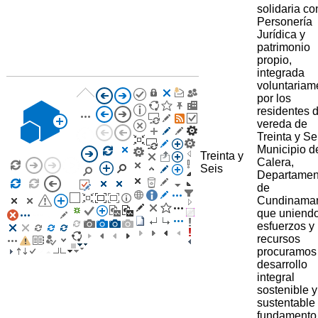
solidaria co
Personería
Jurídica y
patrimonio
propio,
integrada
voluntariam
por los
residentes d
vereda de
Treinta y Se
Municipio d
Treinta y
Calera,
Seis
Departamen
de
Cundinama
que uniend
esfuerzos y
recursos
procuramos
desarrollo
integral
sostenible y
sustentable
fundamento