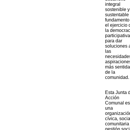
integral
sostenible y
sustentable
fundamento
el ejercicio 
la democrac
participativa
para dar
soluciones 
las
necesidade
aspiracione
más sentid
de la
comunidad.
​Esta Junta 
Acción
Comunal es
una
organizació
cívica, socia
comunitaria
gestión soci