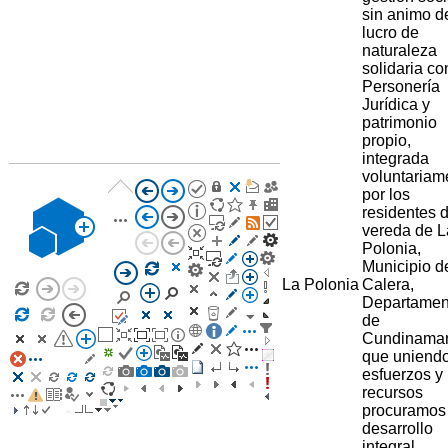
sin animo d
lucro de
naturaleza
solidaria co
Personería
Jurídica y
patrimonio
propio,
integrada
voluntariam
por los
residentes d
vereda de L
Polonia,
Municipio d
La Polonia
Calera,
Departamen
de
Cundinama
que uniend
esfuerzos y
recursos
procuramos
desarrollo
integral