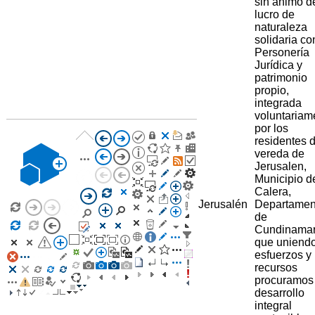
sin animo d
lucro de
naturaleza
solidaria co
Personería
Jurídica y
patrimonio
propio,
integrada
voluntariam
por los
residentes d
vereda de
Jerusalen,
Municipio d
Calera,
Jerusalén
Departamen
de
Cundinama
que uniend
esfuerzos y
recursos
procuramos
desarrollo
integral