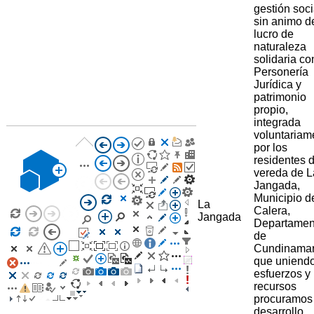
gestión soci
sin animo d
lucro de
naturaleza
solidaria co
Personería
Jurídica y
patrimonio
propio,
integrada
voluntariam
por los
residentes d
vereda de L
Jangada,
Municipio d
La
Calera,
Jangada
Departamen
de
Cundinama
que uniend
esfuerzos y
recursos
procuramos
desarrollo