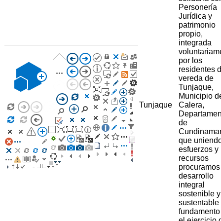
Personería
Jurídica y
patrimonio
propio,
integrada
voluntariam
por los
residentes d
vereda de
Tunjaque,
Municipio d
Tunjaque
Calera,
Departamen
de
Cundinama
que uniend
esfuerzos y
recursos
procuramos
desarrollo
integral
sostenible y
sustentable
fundamento
el ejercicio 