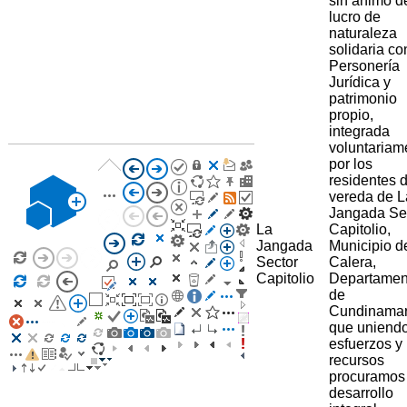
sin animo d
lucro de
naturaleza
solidaria co
Personería
Jurídica y
patrimonio
propio,
integrada
voluntariam
por los
residentes d
vereda de L
Jangada Se
La
Capitolio,
Jangada
Municipio d
Sector
Calera,
Capitolio
Departamen
de
Cundinama
que uniend
esfuerzos y
recursos
procuramos
desarrollo