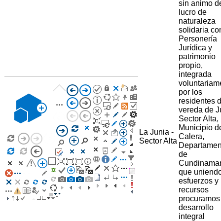
sin animo d
lucro de
naturaleza
solidaria co
Personería
Jurídica y
patrimonio
propio,
integrada
voluntariam
por los
residentes d
vereda de J
Sector Alta,
Municipio d
La Junia -
Calera,
Sector Alta
Departamen
de
Cundinama
que uniend
esfuerzos y
recursos
procuramos
desarrollo
integral