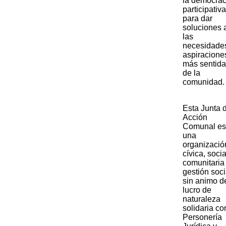
la democrac
participativa
para dar
soluciones 
las
necesidade
aspiracione
más sentid
de la
comunidad.​
​Esta Junta 
Acción
Comunal es
una
organizació
cívica, socia
comunitaria
gestión soci
sin animo d
lucro de
naturaleza
solidaria co
Personería