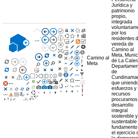
Jurídica y
patrimonio
propio,
integrada
voluntariam
por los
residentes d
vereda de
Camino al
Meta, Munic
Camino al
de La Caler
Meta
Departamen
de
Cundinama
que uniend
esfuerzos y
recursos
procuramos
desarrollo
integral
sostenible y
sustentable
fundamento
el ejercicio 