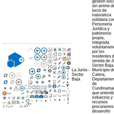
gestión soci
sin animo d
lucro de
naturaleza
solidaria co
Personería
Jurídica y
patrimonio
propio,
integrada
voluntariam
por los
residentes d
vereda de J
Sector Baja
La Junia -
Municipio d
Sector
Calera,
Baja
Departamen
de
Cundinama
que uniend
esfuerzos y
recursos
procuramos
desarrollo