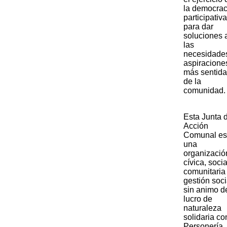
la democrac
participativa
para dar
soluciones 
las
necesidade
aspiracione
más sentid
de la
comunidad.​
​Esta Junta 
Acción
Comunal es
una
organizació
cívica, socia
comunitaria
gestión soci
sin animo d
lucro de
naturaleza
solidaria co
Personería