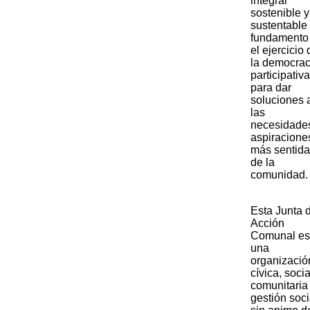
integral
sostenible y
sustentable
fundamento
el ejercicio 
la democrac
participativa
para dar
soluciones 
las
necesidade
aspiracione
más sentid
de la
comunidad.
​Esta Junta 
Acción
Comunal es
una
organizació
cívica, socia
comunitaria
gestión soci