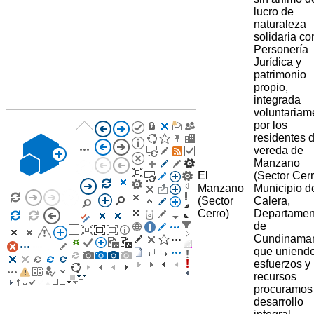
lucro de
naturaleza
solidaria co
Personería
Jurídica y
patrimonio
propio,
integrada
voluntariam
por los
residentes d
vereda de
Manzano
El
(Sector Cerr
Manzano
Municipio d
(Sector
Calera,
Cerro)
Departamen
de
Cundinama
que uniend
esfuerzos y
recursos
procuramos
desarrollo